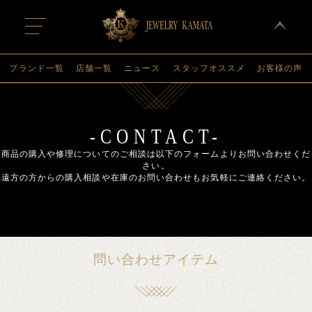
t
o
g
g
l
ブランド一覧
店舗一覧
ニュース
スタッフオススメ
お客様の声
e
n
a
v
i
g
-CONTACT-
a
t
商品の購入や修理についてのご相談は以下のフォームよりお問い合わせくだ
i
さい。
o
遠方の方からの購入相談や在庫のお問い合わせもお気軽にご連絡ください。
n
問い合わせアイテム